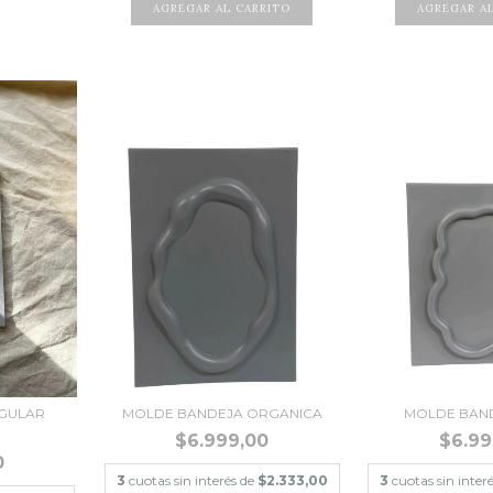
GULAR
MOLDE BANDEJA ORGANICA
MOLDE BAN
$6.999,00
$6.99
0
3
cuotas sin interés de
$2.333,00
3
cuotas sin inter