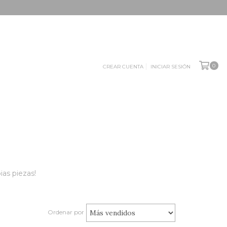
0
CREAR CUENTA
INICIAR SESIÓN
ias piezas!
Ordenar por