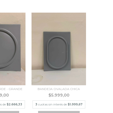
RDE - GRANDE
BANDEJA OVALADA CHICA
9,00
$5.999,00
és de
$2.666,33
3
cuotas sin interés de
$1.999,67