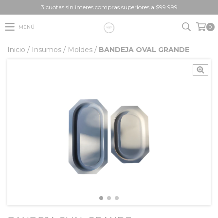
3 cuotas sin interes compras superiores a $99.999
MENÚ
0
Inicio
/
Insumos
/
Moldes
/
BANDEJA OVAL GRANDE