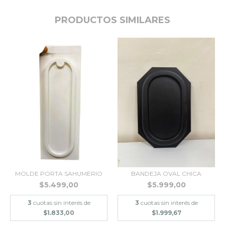
PRODUCTOS SIMILARES
MOLDE PORTA SAHUMERIO
BANDEJA OVAL CHICA
$5.499,00
$5.999,00
3
cuotas sin interés de
3
cuotas sin interés de
$1.833,00
$1.999,67