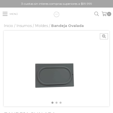
3 cuotas sin interes compras superiores a $99.999
MENÚ
0
Inicio
/
Insumos
/
Moldes
/
Bandeja Ovalada